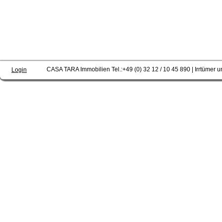
CASA TARA Immobilien Tel.:+49 (0) 32 12 / 10 45 890 | Irrtümer u
Login