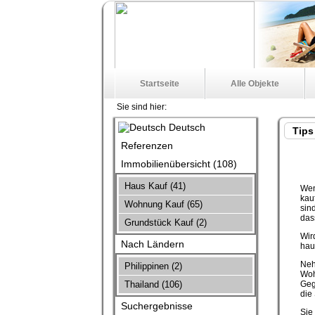
Startseite
Alle Objekte
Sie sind hier:
Deutsch
Tips 
Referenzen
Immobilienübersicht (108)
Haus Kauf (41)
Wen
kau
Wohnung Kauf (65)
sin
das
Grundstück Kauf (2)
Wir
Nach Ländern
hau
Neh
Philippinen (2)
Woh
Thailand (106)
Geg
die
Suchergebnisse
Sie