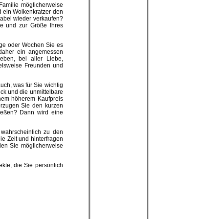
 Familie möglicherweise
ld ein Wolkenkratzer den
itabel wieder verkaufen?
e und zur Größe Ihres
 Tage oder Wochen Sie es
 daher ein angemessen
ben, bei aller Liebe,
ielsweise Freunden und
uch, was für Sie wichtig
ick und die unmittelbare
inem höherem Kaufpreis
rzugen Sie den kurzen
eßen? Dann wird eine
t wahrscheinlich zu den
ie Zeit und hinterfragen
den Sie möglicherweise
kte, die Sie persönlich