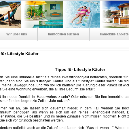
Wir über uns
Immobilien suchen
Immobilie anbiet
für Lifestyle Käufer
Tipps für Lifestyle Käufer
n Sie eine Immobilie nicht als reines Investitionsobjekt betrachten, sondern f
fen, dann sind Sie ein "Lifestyle" Käufer. Und als "Lifestyle" Käufer sollten Sie s
d meine Beweggründe, und: wo soll ich kaufen? Die Klärung dieser Punkte ist wich
s Sie eine Wohnung erwerben, die all Ihre Bedürfnisse erfüllt.
d Ihr neues Domizil Ihr Hauptwohnsitz sein? Oder möchten Sie Ihre Immobilie a
s nur für eine begrenzte Zeit im Jahr nutzen?
men wir an, Sie lassen sich dauerhaft nieder. In dem Fall werden Sie höch
nraum benötigen, als wenn es sich um ein reines Ferienobjekt handelt. 
enstände, die Sie besitzen und im neuen Zuhause nicht missen möchten. Nicht z
 Sie sich vor Ort noch beschaffen werden.
 denken natürlich auch an die Zukunft und fragen sich: "Was ist, wenn…". Werde ic