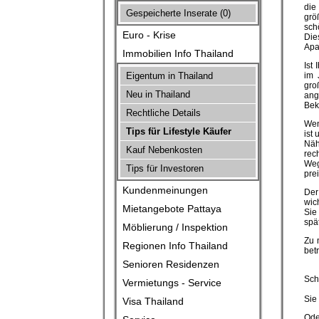
die
Gespeicherte Inserate (
0
)
grö
sch
Euro - Krise
Die
Apa
Immobilien Info Thailand
Ist
Eigentum in Thailand
im 
gro
Neu in Thailand
ang
Bek
Rechtliche Details
Wen
Tips für Lifestyle Käufer
ist
Näh
Kauf Nebenkosten
rec
Weg
Tips für Investoren
pre
Kundenmeinungen
Der
wic
Mietangebote Pattaya
Sie
spä
Möblierung / Inspektion
Zu 
Regionen Info Thailand
bet
Senioren Residenzen
Sch
Vermietungs - Service
Sie
Visa Thailand
Ode