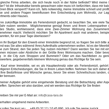
 gleiche Firma arbeiten, die sich heute noch in der Nähe befindet? Wird meine
ßer? Ist die Infrastruktur bereits gewachsen oder muss ich befürchten, dass mir ba
önen Blick versperrt? Kann ich, falls notwendig, meine Immobilie schnell und prof
se und andere Fragen beeinflussen Ihre Entscheidung zum Wohnsitz, zur Lag
rtments oder Hauses.
 Ihre zukünftige Immobilie als Feriendomizil gedacht, so beachten Sie, wie viele
Jahr nutzen werden. Möglicherweise genügt Ihnen und Ihrem Lebenspartner
ßes Studio, wohlwissend, dass eine Zwei-Zimmer Wohnung das Zusammenle
enehmer macht. Vielleicht möchten Sie Ihr Apartment auch mal anderen, beisp
annten, für ein paar Tage überlassen?
n Ihr Budget für den Erwerb einer Immobilie begrenzt ist, so fragen Sie sich bitte a
 und was Sie alles während Ihres Aufenthalts unternehmen wollen. Ist es der Meerbl
e zum Strand, den Sie jeden Tag nutzen möchten? Dann werden Sie bei mit e
hnen müssen oder Abstriche in der Größe Ihres Wohnraums machen. Oder bevo
 in die City zum Shoppen und Bummeln? Oder um das Nachtleben zu geni
iswertere, gegebenenfalls kleinere Wohnung genau das Richtige für Sie sein.
 Kauf einer Immobilie, sei es als Hauptwohnsitz oder als Feriendomizil, gehör
htigeren Entscheidungen, die Sie in Ihrem Leben treffen. Nehmen Sie sich daher d
 Ihre Bedürfnisse und Wünsche genau, bevor Sie einen Schnellschuss landen, 
ter bereuen.
meiner Aufgabe gehört eine eingehende Beratung und die Betrachtung aller Aspe
reffen. Sprechen wir also darüber, und wir werden das Richtige für Sie finden
reiben Sie mir per E-Mail an:
info@casa-tara.de
 erhalten umgehend meine Antworten.
r rufen Sie kurz an
:
+49 (0) 32 12 / 10 45 890
Ich rufe Sie gerne zurück.